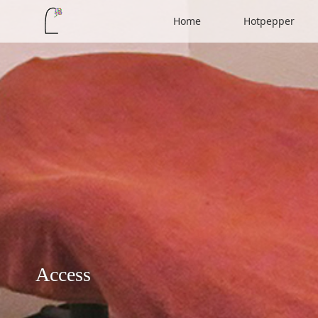
Home
Hotpepper
Access